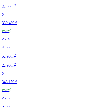
2
22,90 m
2
339 480 €
voľný
A2.4
4. pod.
2
52,90 m
2
22,90 m
2
343 170 €
voľný
A2.5
5. pod.