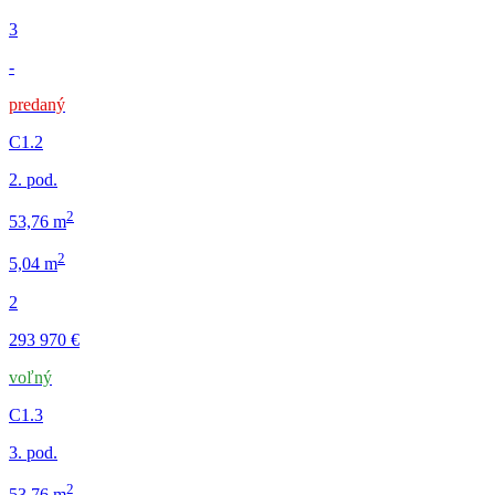
3
-
predaný
C1.2
2. pod.
2
53,76 m
2
5,04 m
2
293 970 €
voľný
C1.3
3. pod.
2
53,76 m