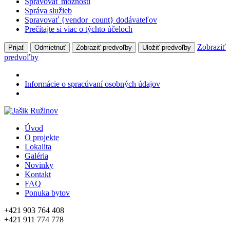
Spravovať možnosti
Správa služieb
Spravovať {vendor_count} dodávateľov
Prečítajte si viac o týchto účeloch
Zobraziť
Prijať
Odmietnuť
Zobraziť predvoľby
Uložiť predvoľby
predvoľby
Informácie o spracúvaní osobných údajov
Úvod
O projekte
Lokalita
Galéria
Novinky
Kontakt
FAQ
Ponuka bytov
+421 903 764 408
+421 911 774 778