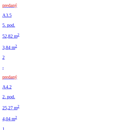
predaný
A3.5
5. pod.
2
52,82 m
2
3,84 m
2
-
predaný
A4.2
2. pod.
2
25,27 m
2
4,04 m
1