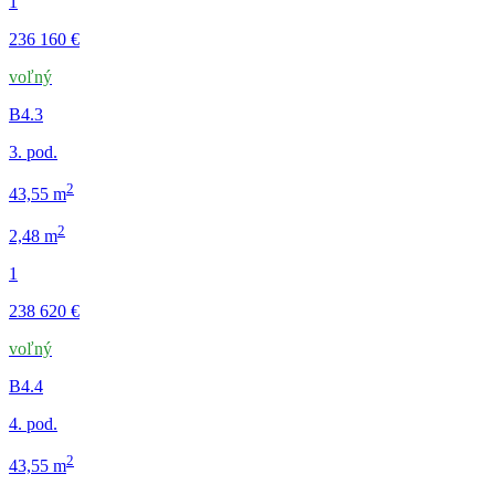
1
236 160 €
voľný
B4.3
3. pod.
2
43,55 m
2
2,48 m
1
238 620 €
voľný
B4.4
4. pod.
2
43,55 m