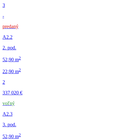
3
-
predaný
A2.2
2. pod.
2
52,90 m
2
22,90 m
2
337 020 €
voľný
A2.3
3. pod.
2
52,90 m