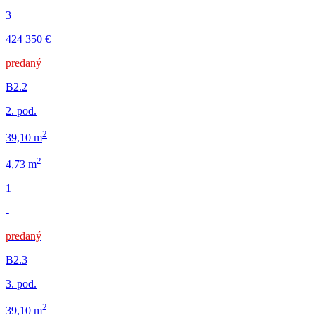
3
424 350 €
predaný
B2.2
2. pod.
2
39,10 m
2
4,73 m
1
-
predaný
B2.3
3. pod.
2
39,10 m