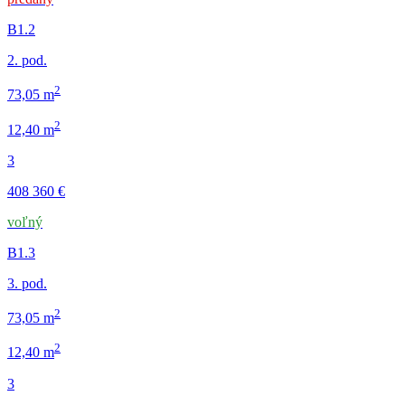
B1.2
2. pod.
2
73,05 m
2
12,40 m
3
408 360 €
voľný
B1.3
3. pod.
2
73,05 m
2
12,40 m
3