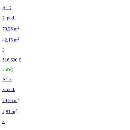
A1.2
2. pod.
2
79,26 m
2
42,16 m
3
516 600 €
voľný
A1.3
3. pod.
2
79,26 m
2
7,81 m
3