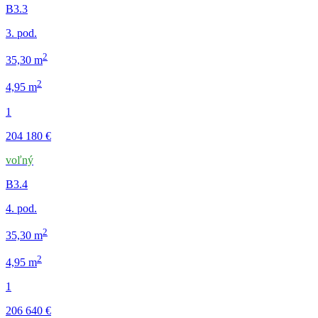
B3.3
3. pod.
2
35,30 m
2
4,95 m
1
204 180 €
voľný
B3.4
4. pod.
2
35,30 m
2
4,95 m
1
206 640 €