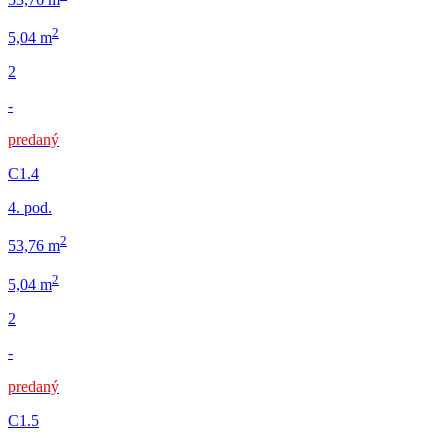
2
5,04 m
2
-
predaný
C1.4
4. pod.
2
53,76 m
2
5,04 m
2
-
predaný
C1.5