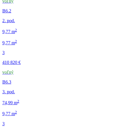
voľný
B6.2
2. pod.
2
9,77 m
2
9,77 m
3
410 820 €
voľný
B6.3
3. pod.
2
74,99 m
2
9,77 m
3