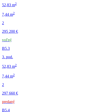
2
52,83 m
2
7,44 m
2
295 200 €
voľný
B5.3
3. pod.
2
52,83 m
2
7,44 m
2
297 660 €
predaný
B5.4