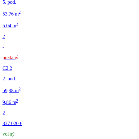
5. pod.
2
53,76 m
2
5,04 m
2
-
predaný
C2.2
2. pod.
2
59,98 m
2
9,86 m
2
337 020 €
voľný