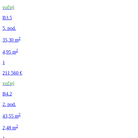
voľný
B3.5
5. pod.
2
35,30 m
2
4,95 m
1
211 560 €
voľný
B4.2
2. pod.
2
43,55 m
2
2,48 m