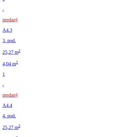
-
predaný
A4.3
3. pod.
2
25,27 m
2
4,04 m
1
-
predaný
A4.4
4. pod.
2
25,27 m