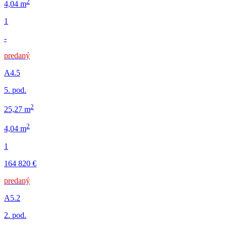
2
4,04 m
1
-
predaný
A4.5
5. pod.
2
25,27 m
2
4,04 m
1
164 820 €
predaný
A5.2
2. pod.