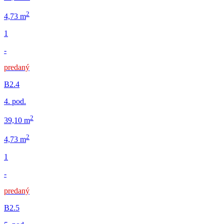
2
4,73 m
1
-
predaný
B2.4
4. pod.
2
39,10 m
2
4,73 m
1
-
predaný
B2.5