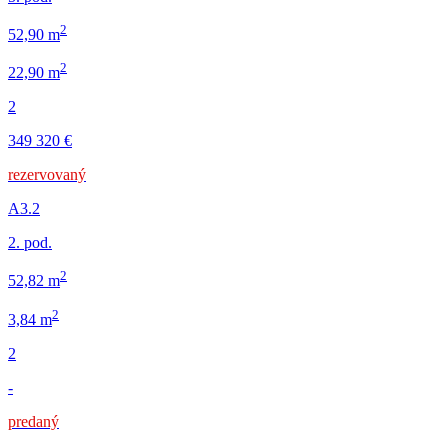
2
52,90 m
2
22,90 m
2
349 320 €
rezervovaný
A3.2
2. pod.
2
52,82 m
2
3,84 m
2
-
predaný