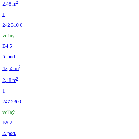
2
2,48 m
1
242 310 €
voľný
B4.5
5. pod.
2
43,55 m
2
2,48 m
1
247 230 €
voľný
B5.2
2. pod.