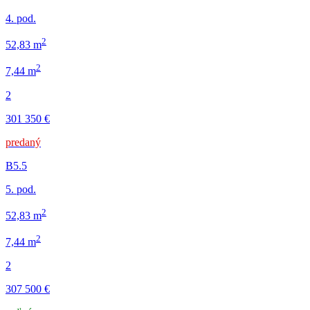
4. pod.
2
52,83 m
2
7,44 m
2
301 350 €
predaný
B5.5
5. pod.
2
52,83 m
2
7,44 m
2
307 500 €