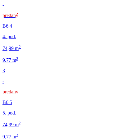
-
predaný
B6.4
4. pod.
2
74,99 m
2
9,77 m
3
-
predaný
B6.5
5. pod.
2
74,99 m
2
9,77 m