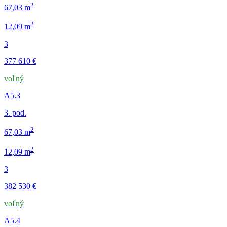
2
67,03 m
2
12,09 m
3
377 610 €
voľný
A5.3
3. pod.
2
67,03 m
2
12,09 m
3
382 530 €
voľný
A5.4