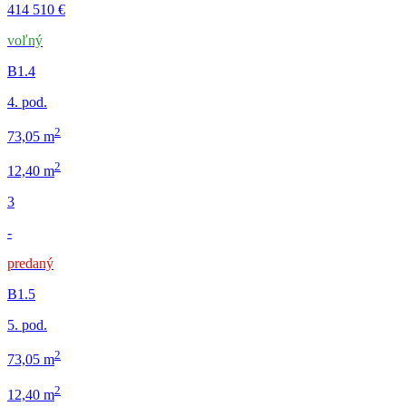
414 510 €
voľný
B1.4
4. pod.
2
73,05 m
2
12,40 m
3
-
predaný
B1.5
5. pod.
2
73,05 m
2
12,40 m