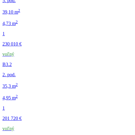
5. pod.
2
39,10 m
2
4,73 m
1
230 010 €
voľný
B3.2
2. pod.
2
35,3 m
2
4,95 m
1
201 720 €
voľný