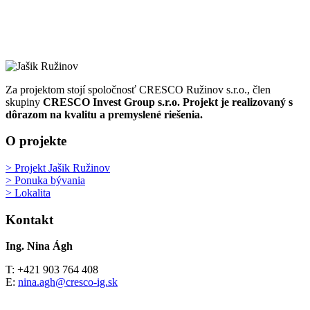
Za projektom stojí spoločnosť CRESCO Ružinov s.r.o., člen
skupiny
CRESCO Invest Group s.r.o.
Projekt je realizovaný s
dôrazom na kvalitu a premyslené riešenia.
O projekte
> Projekt Jašik Ružinov
> Ponuka bývania
> Lokalita
Kontakt
Ing. Nina Ágh
T: +421 903 764 408
E:
nina.agh@cresco-ig.sk