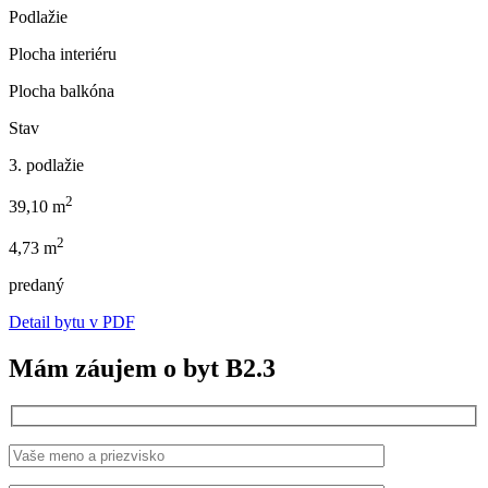
Podlažie
Plocha interiéru
Plocha balkóna
Stav
3. podlažie
2
39,10 m
2
4,73 m
predaný
Detail bytu v PDF
Mám záujem o byt B2.3