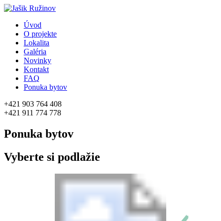
Úvod
O projekte
Lokalita
Galéria
Novinky
Kontakt
FAQ
Ponuka bytov
+421 903 764 408
+421 911 774 778
Ponuka bytov
Vyberte si podlažie