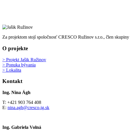
Za projektom stojí spoločnosť CRESCO Ružinov s.r.o., člen skupin
O projekte
> Projekt Jašik Ružinov
> Ponuka bývania
> Lokalita
Kontakt
Ing. Nina Ágh
T: +421 903 764 408
E:
nina.agh@cresco-ig.sk
Ing. Gabriela Volná