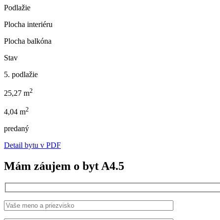
Podlažie
Plocha interiéru
Plocha balkóna
Stav
5. podlažie
2
25,27 m
2
4,04 m
predaný
Detail bytu v PDF
Mám záujem o byt A4.5