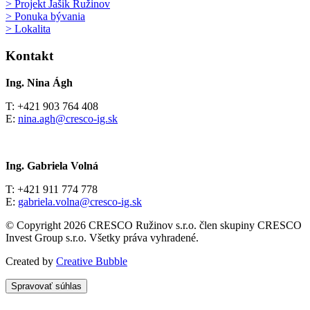
> Projekt Jašik Ružinov
> Ponuka bývania
> Lokalita
Kontakt
Ing. Nina Ágh
T: +421 903 764 408
E:
nina.agh@cresco-ig.sk
Ing. Gabriela Volná
T: +421 911 774 778
E:
gabriela.volna@cresco-ig.sk
© Copyright 2026 CRESCO Ružinov s.r.o. člen skupiny CRESCO
Invest Group s.r.o. Všetky práva vyhradené.
Created by
Creative Bubble
Spravovať súhlas