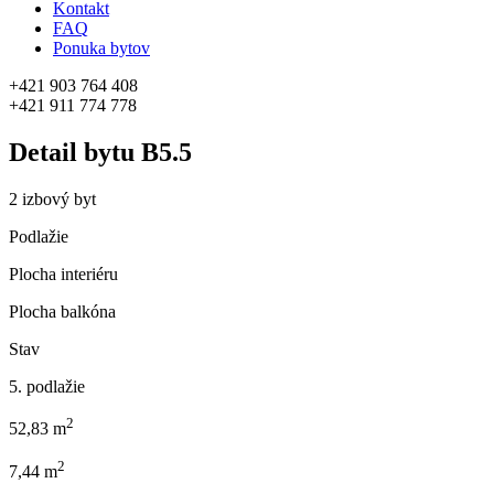
Kontakt
FAQ
Ponuka bytov
+421 903 764 408
+421 911 774 778
Detail bytu
B5.5
2 izbový byt
Podlažie
Plocha interiéru
Plocha balkóna
Stav
5. podlažie
2
52,83 m
2
7,44 m