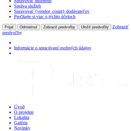
Spravovať možnosti
Správa služieb
Spravovať {vendor_count} dodávateľov
Prečítajte si viac o týchto účeloch
Zobraziť
Prijať
Odmietnuť
Zobraziť predvoľby
Uložiť predvoľby
predvoľby
Informácie o spracúvaní osobných údajov
Úvod
O projekte
Lokalita
Galéria
Novinky