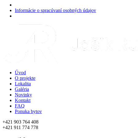
Informácie o spracúvaní osobných údajov
Úvod
O projekte
Lokalita
Galéria
Novinky
Kontakt
FAQ
Ponuka bytov
+421 903 764 408
+421 911 774 778