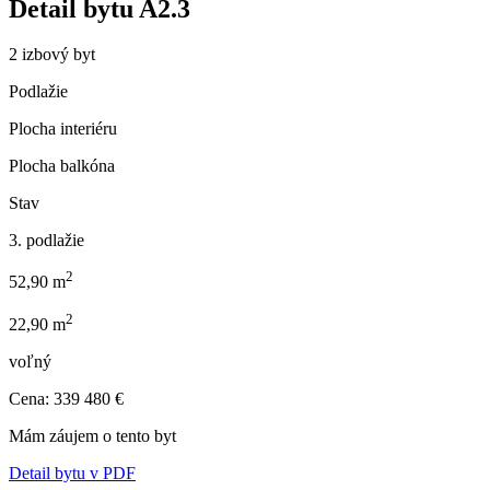
Detail bytu
A2.3
2 izbový byt
Podlažie
Plocha interiéru
Plocha balkóna
Stav
3. podlažie
2
52,90 m
2
22,90 m
voľný
Cena: 339 480 €
Mám záujem o tento byt
Detail bytu v PDF