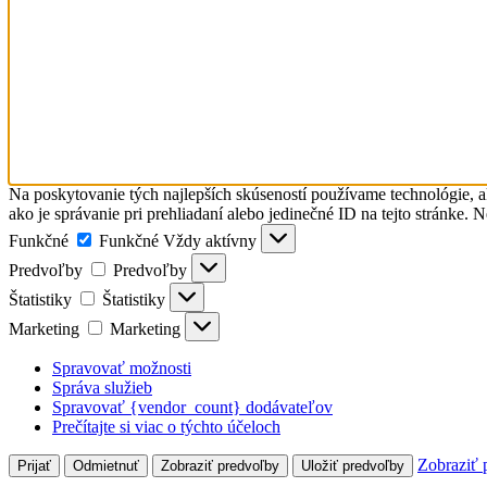
Na poskytovanie tých najlepších skúseností používame technológie, a
ako je správanie pri prehliadaní alebo jedinečné ID na tejto stránke. 
Funkčné
Funkčné
Vždy aktívny
Predvoľby
Predvoľby
Štatistiky
Štatistiky
Marketing
Marketing
Spravovať možnosti
Správa služieb
Spravovať {vendor_count} dodávateľov
Prečítajte si viac o týchto účeloch
Zobraziť 
Prijať
Odmietnuť
Zobraziť predvoľby
Uložiť predvoľby