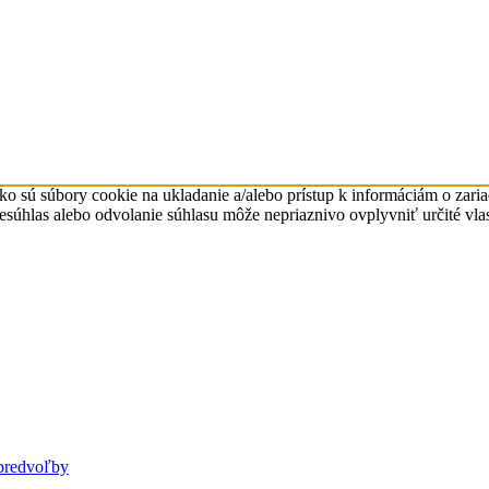
ko sú súbory cookie na ukladanie a/alebo prístup k informáciám o zari
Nesúhlas alebo odvolanie súhlasu môže nepriaznivo ovplyvniť určité vlas
predvoľby