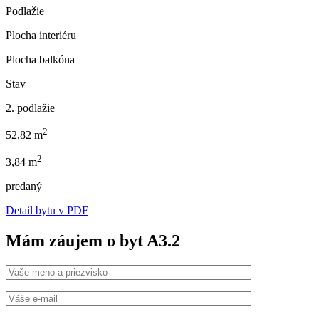
Podlažie
Plocha interiéru
Plocha balkóna
Stav
2. podlažie
2
52,82 m
2
3,84 m
predaný
Detail bytu v PDF
Mám záujem o byt A3.2