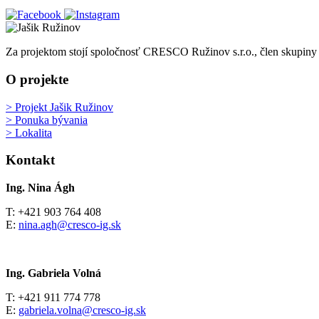
Za projektom stojí spoločnosť CRESCO Ružinov s.r.o., člen skupin
O projekte
> Projekt Jašik Ružinov
> Ponuka bývania
> Lokalita
Kontakt
Ing. Nina Ágh
T: +421 903 764 408
E:
nina.agh@cresco-ig.sk
Ing. Gabriela Volná
T: +421 911 774 778
E:
gabriela.volna@cresco-ig.sk