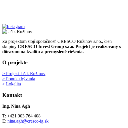
Za projektom stojí spoločnosť CRESCO Ružinov s.r.o., člen
skupiny
CRESCO Invest Group s.r.o.
Projekt je realizovaný s
dôrazom na kvalitu a premyslené riešenia.
O projekte
> Projekt Jašik Ružinov
> Ponuka bývania
> Lokalita
Kontakt
Ing. Nina Ágh
T: +421 903 764 408
E:
nina.agh@cresco-ig.sk