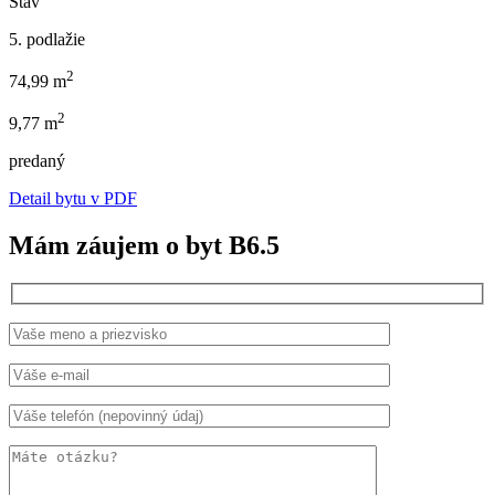
Stav
5. podlažie
2
74,99 m
2
9,77 m
predaný
Detail bytu v PDF
Mám záujem o byt B6.5