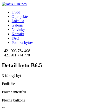
Úvod
O projekte
Lokalita
Galéria
Novinky
Kontakt
FAQ
Ponuka bytov
+421 903 764 408
+421 911 774 778
Detail bytu
B6.5
3 izbový byt
Podlažie
Plocha interiéru
Plocha balkóna