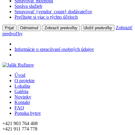
Spravovať možnosti
Správa služieb
Spravovať {vendor_count} dodávateľov
Prečítajte si viac o týchto účeloch
Zobraziť
Prijať
Odmietnuť
Zobraziť predvoľby
Uložiť predvoľby
predvoľby
Informácie o spracúvaní osobných údajov
Úvod
O projekte
Lokalita
Galéria
Novinky
Kontakt
FAQ
Ponuka bytov
+421 903 764 408
+421 911 774 778