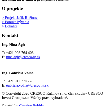
O projekte
> Projekt Jašik Ružinov
> Ponuka bývania
> Lokalita
Kontakt
Ing. Nina Ágh
T: +421 903 764 408
E:
nina.agh@cresco-ig.sk
Ing. Gabriela Volná
T: +421 911 774 778
E:
gabriela.volna@cresco-ig.sk
© Copyright 2026 CRESCO Ružinov s.r.o. člen skupiny CRESCO
Invest Group s.r.o. Všetky práva vyhradené.
Created by
Creative Bubble