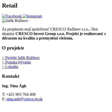
Retail
Za projektom stojí spoločnosť CRESCO Ružinov s.r.o., člen
skupiny
CRESCO Invest Group s.r.o.
Projekt je realizovaný s
dôrazom na kvalitu a premyslené riešenia.
O projekte
> Projekt Jašik Ružinov
> Ponuka bývania
> Lokalita
Kontakt
Ing. Nina Ágh
T: +421 903 764 408
E:
nina.agh@cresco-ig.sk