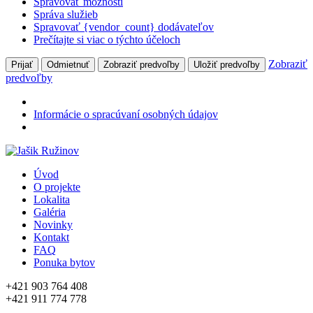
Spravovať možnosti
Správa služieb
Spravovať {vendor_count} dodávateľov
Prečítajte si viac o týchto účeloch
Zobraziť
Prijať
Odmietnuť
Zobraziť predvoľby
Uložiť predvoľby
predvoľby
Informácie o spracúvaní osobných údajov
Úvod
O projekte
Lokalita
Galéria
Novinky
Kontakt
FAQ
Ponuka bytov
+421 903 764 408
+421 911 774 778